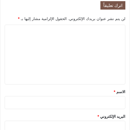
د
اترك تعليقاً
ل
ت
لن يتم نشر عنوان بريدك الإلكتروني.
الحقول الإلزامية مشار إليها بـ
*
ج
ن
ا
ب
ا
ل
ل
ت
إ
ع
ط
ا
ل
ح
ي
ة
ب
ق
ا
*
الاسم
*
ل
ح
ك
و
البريد الإلكتروني
*
م
ة