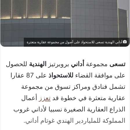
أداني الهندية تسعى للاستحواذ على أصول من مجموعة عقارية متعثرة
تسعى
مجموعة
أداني
بروبرتيز
الهندية
للحصول
على موافقة القضاء
للاستحواذ
على 87 عقارا
تشمل فنادق ومراكز تسوق من مجموعة
عقارية متعثرة في خطوة قد
تعزز
أعمال
الذراع العقارية الصغيرة نسبيا لأداني غروب
المملوكة للملياردير الهندي غوتام أداني.