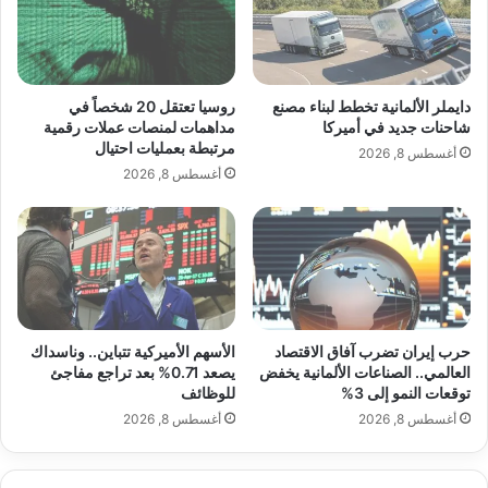
ل
ح
ث
ت
ا
ع
ل
ل
ث
ي
دايملر الألمانية تخطط لبناء مصنع
روسيا تعتقل 20 شخصاً في
ق
شاحنات جديد في أميركا
مداهمات لمنصات عملات رقمية
مرتبطة بعمليات احتيال
إ
أغسطس 8, 2026
ص
أغسطس 8, 2026
ل
ا
ح
akhabarpalestine.com — أداني الهندية تسعى للاستحواذ
ن
على أصول من مجموعة عقارية متعثرة
ظ
ا
م
حرب إيران تضرب آفاق الاقتصاد
الأسهم الأميركية تتباين.. وناسداك
ا
أداني
أصول
الهندية
تسعى
العالمي.. الصناعات الألمانية يخفض
يصعد 0.71% بعد تراجع مفاجئ
ل
توقعات النمو إلى 3%
للوظائف
ت
للاستحواذ
أغسطس 8, 2026
أغسطس 8, 2026
ق
ا
ع