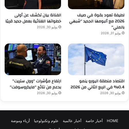
لطيفة تعود بقوة في صيف
الفنانة بيان تكشف عن أولى
2026 مع ألبومها الجديد “شبهي
خطواتها الغنائية بعمل جديد قريبًا
بالملي”
يوليو 30, 2026
يوليو 31, 2026
ارتفاع مؤشرات “وول ستريت”
اقتصاد منطقة اليورو ينمو
بدعم من نتائج “مايكروسوفت”
0.4% في الربع الثاني من 2026
يوليو 30, 2026
يوليو 30, 2026
HOME
أخبار خاصة
أخبار عالمية
علوم وتكنولوجيا
أزياء وموضة