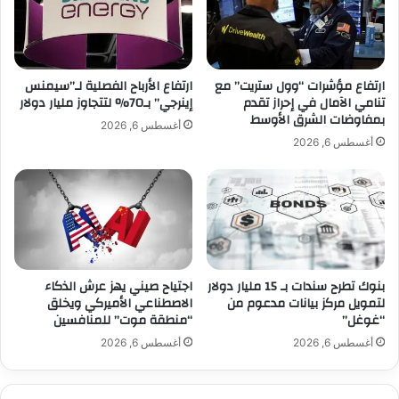
ي
ل
ف
إ
ر
غ
س
ل
ارتفاع مؤشرات “وول ستريت” مع
ارتفاع الأرباح الفصلية لـ”سيمنس
ت
ا
تنامي الآمال في إحراز تقدم
إينرجي” بـ70% لتتجاوز مليار دولار
"
ق
بمفاوضات الشرق الأوسط
.
ا
أغسطس 6, 2026
.
ل
أغسطس 6, 2026
ا
ح
ك
ك
ت
و
ش
م
ا
ي
ف
ص
بنوك تطرح سندات بـ 15 مليار دولار
اجتياح صيني يهز عرش الذكاء
ي
لتمويل مركز بيانات مدعوم من
الاصطناعي الأميركي ويخلق
ن
“غوغل”
“منطقة موت” للمنافسين
ي
أغسطس 6, 2026
أغسطس 6, 2026
ي
ث
ي