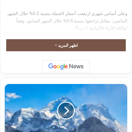
وعلى أساس شهري ارتفعت أسعار الجملة بنسبة 0.2% خلال الشهر
الماضي، مقابل تراجعها بنسبة 0.6% خلال الشهر السابق، وفقاً
لوكالة الأنباء الألمانية “د ب أ”.
اظهر المزيد
ع
ث
ر
و
ا
ع
ل
ى