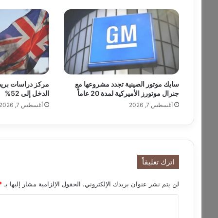
ن
ق
ر
ي
بً
ا
ع
ن
سايك موتور الصينية تجدد مشروعها مع
مركز دراسات بريط
م
جنرال موتورز الأميركية لمدة 20 عاماً
الدخل إلى 52%
ر
أغسطس 7, 2026
أغسطس 7, 2026
ش
ح
ج
د
ي
د
اترك تعليقاً
ل
ر
لن يتم نشر عنوان بريدك الإلكتروني.
الحقول الإلزامية مشار إليها بـ
*
ئ
ا
ا
س
ل