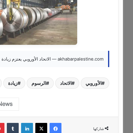
akhabarpalestine.com — الاتحاد الأوروبي يعتزم زيادة الرسوم على الصلب المستورد
الأوروبي
الاتحاد
الرسوم
زيادة
فيسبوك
‫X
لينكدإن
‏Tumblr
شاركها