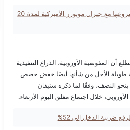
سايك موتور الصينية تجدد مشروعها مع جنرال موتورز الأميركية لمدة 20
لع أن المفوضية الأوروبية، الذراع التنفيذية
ية طويلة الأجل من شأنها أيضًا خفض حصص
 بنحو النصف، وفقًا لما ذكره ستيفان
أوروبي، خلال اجتماع مغلق اليوم الأربعاء.
ع ضريبة الدخل إلى 52%