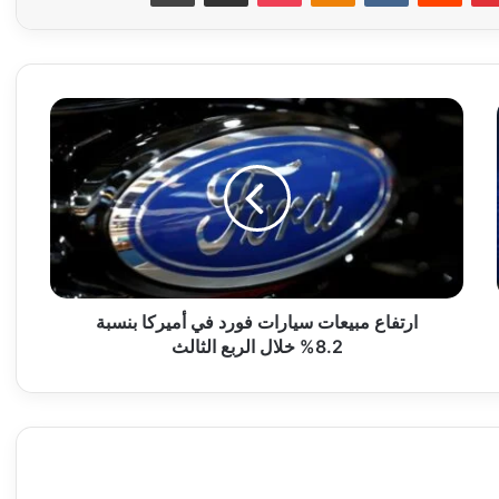
ا
ر
ت
ف
ا
ع
م
ب
ي
ع
ارتفاع مبيعات سيارات فورد في أميركا بنسبة
ا
8.2% خلال الربع الثالث
ت
س
ي
ا
ر
ا