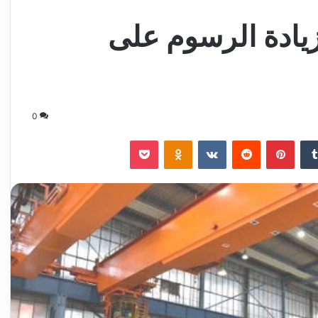
 زيادة الرسوم على
0
‏Tumblr
بينتيريست
‏Reddit
‏VKontakte
Odnoklassniki
‫Pocket