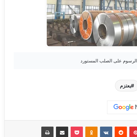
يعتزم
بينتيريست
‏Reddit
‏VKontakte
Odnoklassniki
‫Pocket
مشاركة عبر البريد
طباعة