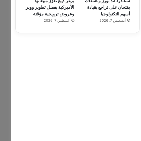
ستاندرد آند بورز وناسداك
برغر كينغ تعزز مبيعاتها
يفتحان على تراجع بقيادة
الأميركية بفضل تطوير ووبر
أسهم التكنولوجيا
وعروض ترويجية مؤقتة
أغسطس 7, 2026
أغسطس 7, 2026