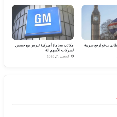
ت
ف
و
ر
د
ف
ي
أ
اني يدعو لرفع ضريبة
مكاتب محاماة أميركية تدرس بيع حصص
م
لشركات الأسهم الة
ي
أغسطس 7, 2026
ر
ك
ا
ب
ن
س
ب
ة
8
.
2