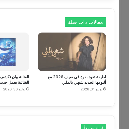
ل
إ
ط
مقالات ذات صلة
ل
ا
ق
أ
غ
ن
ي
ت
ه
لطيفة تعود بقوة في صيف 2026 مع
الفنانة بيان تكشف
ا
ألبومها الجديد شبهي بالملي
الغنائية بعمل جديد ق
ا
يوليو 31, 2026
يوليو 30, 2026
ل
ج
د
ي
د
ة
أ
اترك تعليقاً