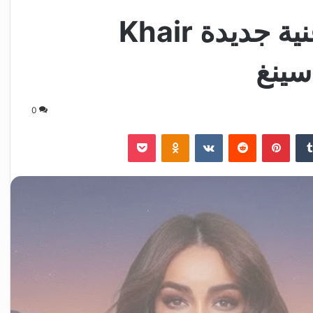
جميلة البداوي تطلق أغنية جديدة Khair
سينغ
0
‏Tumblr
بينتيريست
‏Reddit
‏VKontakte
Odnoklassniki
‫Pocket