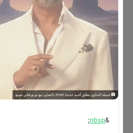
جميلة البداوي تطلق أغنية جديدة Khair بالتعاون مع يو يو هاني سينغ
;
nbsp
&