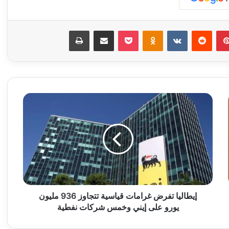
بينتيريست
‏Reddit
‏VKontakte
Odnoklassniki
‫Pocket
مشاركة عبر البريد
طباعة
إ
ي
ط
ا
ل
ي
ا
ت
ف
ر
إيطاليا تفرض غرامات قياسية تتجاوز 936 مليون
ض
يورو على إيني وخمس شركات نفطية
غ
ر