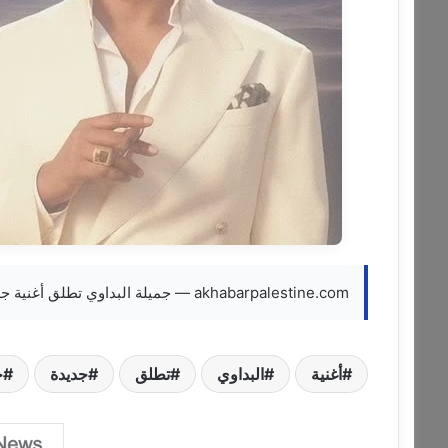
akhabarpalestine.com — جميلة البداوي تطلق أغنية جديدة Khair بالتعاون مع يو يو هاني سينغ
أغنية
البداوي
تطلق
جديدة
ج