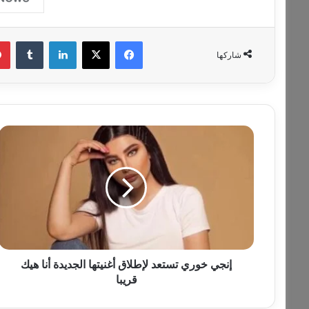
فيسبوك
‫X
لينكدإن
‏Tumblr
شاركها
إ
ن
ج
ي
خ
و
ر
ي
ت
س
إنجي خوري تستعد لإطلاق أغنيتها الجديدة أنا هيك
ت
قريبا
ع
د