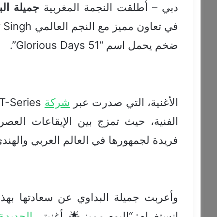
دبي – أطلقت النجمة المغربية
جميلة
الب
ضخم يحمل اسم “51 Glorious Days”.
الأغنية، التي صدرت عبر
شركة
T-Series، تمثل نقلة
الفنية، حيث تمزج بين الإيقاعات العصر
فريدة لجمهورها في العالم العربي والهندي
وأعربت جميلة البداوي عن سعادتها بهذ
إنستغرام: “اليوم مميز 🌟، أغنيتي
الجديدة