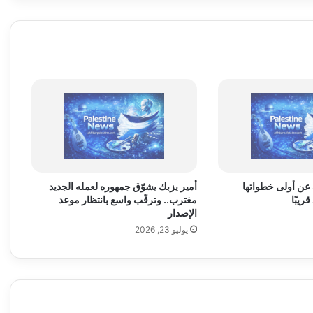
ا
م
ا
ت
ق
ي
ا
س
ي
ة
ت
ت
 عن أولى خطواتها
أمير يزبك يشوّق جمهوره لعمله الجديد
ج
ريبًا
مغترب.. وترقّب واسع بانتظار موعد
ا
الإصدار
و
يوليو 23, 2026
ز
9
3
6
م
ل