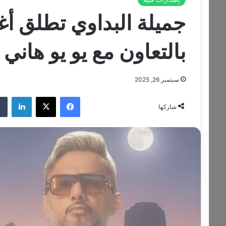
بالتعاون مع يو يو هاني 
سبتمبر 26, 2025
فيسبوك
‫X
لينكدإن
شاركها