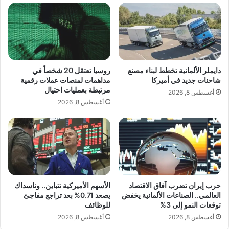
و
ز
س
ا
ي
ل
ة
م
ب
ي
وقال سامي روبين، الرئيس التنفيذي في
م
ز
ق
“يولايف”: “عندما تعرقل الإضرابات روتين
ا
دايملر الألمانية تخطط لبناء مصنع
روسيا تعتقل 20 شخصاً في
د
ن
شاحنات جديد في أميركا
مداهمات لمنصات عملات رقمية
حياتنا، نتذكر مدى سيطرتنا أو عدم سيطرتنا
ا
مرتبطة بعمليات احتيال
ي
أغسطس 8, 2026
ر
ة
أغسطس 8, 2026
على حياتنا اليومية”.
1
ا
3
ل
م
أ
ل
م
اقرأ أيضًا:
مكاتب محاماة أميركية تدرس بيع
ي
ي
حصص لشركات الأسهم الة
ا
ر
ر
ك
حرب إيران تضرب آفاق الاقتصاد
الأسهم الأميركية تتباين.. وناسداك
د
ي
العالمي.. الصناعات الألمانية يخفض
يصعد 0.71% بعد تراجع مفاجئ
و
ة
توقعات النمو إلى 3%
للوظائف
ل
خ
أغسطس 8, 2026
أغسطس 8, 2026
ا
ل
ر