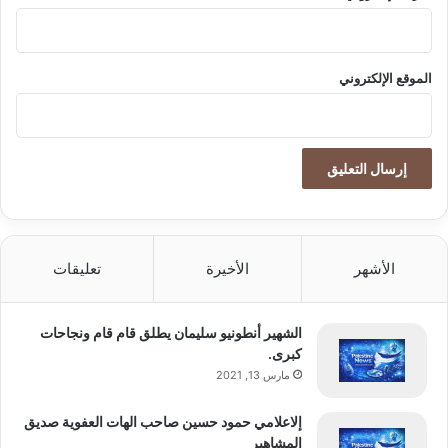
akhabarpalestine.com — إقبال على استخدام الدراجات
الهوائية في لندن بعد إضراب موظفي مترو الأنفاق
الموقع الإلكتروني
إقبال
استخدام
الدراجات
الهوائية
لندن
الأشهر
الأخيرة
تعليقات
الشهير أنطونيو سليمان يطلق قام قام ونجاحات
كبرى.
مارس 13, 2021
إلاعلامي حمود حسين صاحب الهات العفوية صديق
المشاهير