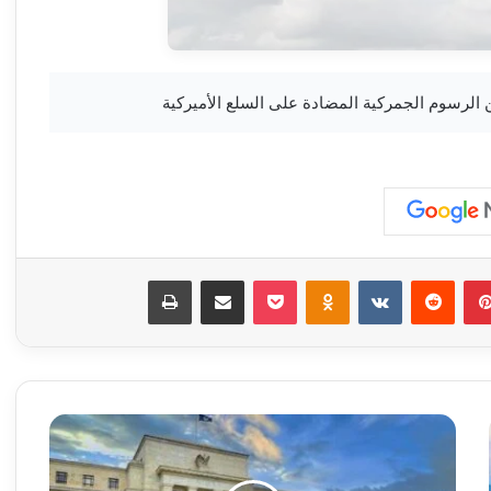
بينتيريست
‏Reddit
‏VKontakte
Odnoklassniki
‫Pocket
مشاركة عبر البريد
طباعة
ر
ئ
ي