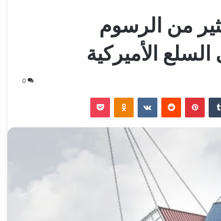
ثير من الرسوم
السلع الأميركية
0
‏Tumblr
بينتيريست
‏Reddit
‏VKontakte
Odnoklassniki
‫Pocket