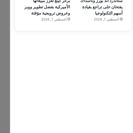
ستاندرد آند بورز وناسداك
برغر كينغ تعزز مبيعاتها
يفتحان على تراجع بقيادة
الأميركية بفضل تطوير ووبر
أسهم التكنولوجيا
وعروض ترويجية مؤقتة
أغسطس 7, 2026
أغسطس 7, 2026