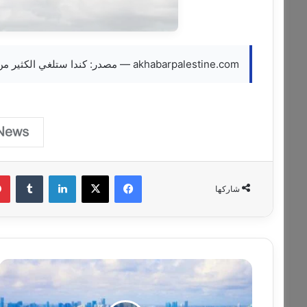
akhabarpalestine.com — مصدر: كندا ستلغي الكثير من الرسوم الجمركية المضادة على السلع الأميركية
فيسبوك
‫X
لينكدإن
‏Tumblr
شاركها
ز
ي
ا