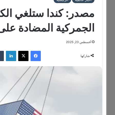
مصدر: كندا ستلغي الك
الجمركية المضادة على 
أغسطس 23, 2025
فيسبوك
‫X
لينكدإن
شاركها