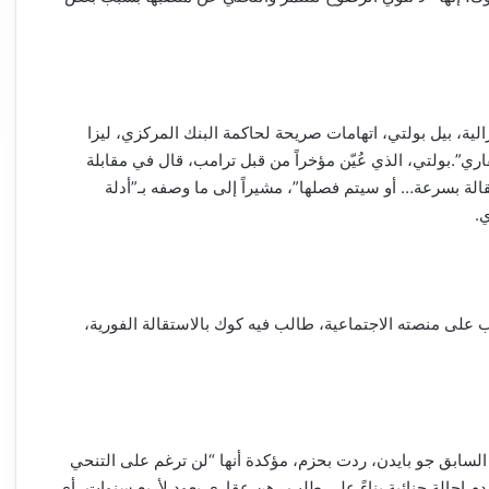
رالية، بيل بولتي، اتهامات صريحة لحاكمة البنك المركزي، ليزا
لعقاري”.بولتي، الذي عُيّن مؤخراً من قبل ترامب، قال في مقابلة
نها بحاجة للاستقالة بسرعة… أو سيتم فصلها”، مشيراً إلى ما وصفه بـ”أدلة
.
ى منصته الاجتماعية، طالب فيه كوك بالاستقالة الفورية،
نصبها عام 2022 من قبل الرئيس السابق جو بايدن، ردت بحزم، مؤكدة أنها “لن ترغم على التنحي
 إحالة جنائية بناءً على طلب رهن عقاري يعود لأربع سنوات، أي