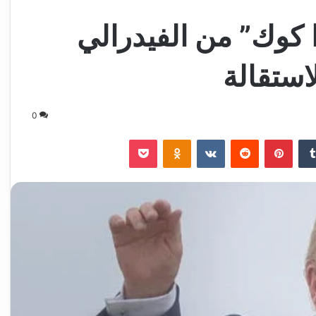
ا كوك” من الفيدرالي
استقالة
0
‏Tumblr
بينتيريست
‏Reddit
‏VKontakte
Odnoklassniki
‫Pocket