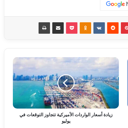
بينتيريست
‏Reddit
‏VKontakte
Odnoklassniki
‫Pocket
مشاركة عبر البريد
طباعة
ز
ي
ا
د
ة
أ
س
ع
ا
ر
زيادة أسعار الواردات الأميركية تتجاوز التوقعات في
ا
يوليو
ل