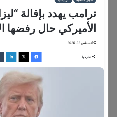
ترامب يهدد بإقالة “ليز
الأميركي حال رفضها ال
أغسطس 22, 2025
فيسبوك
‫X
لينكدإن
شاركها