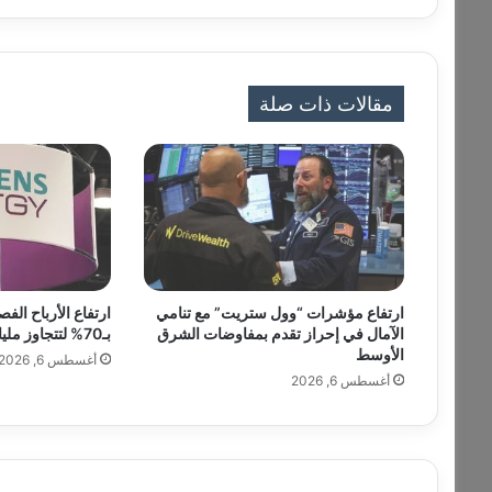
ش
ت
ر
و
مقالات ذات صلة
ن
أ
م
ي
ر
ك
ي
و
ن
ارتفاع مؤشرات “وول ستريت” مع تنامي
ارتفاع الأرباح ال
ل
الآمال في إحراز تقدم بمفاوضات الشرق
بـ70% لتتجاوز مليار دولار
ـ
الأوسط
أغسطس 6, 2026
"
أغسطس 6, 2026
ت
ي
ك
ت
و