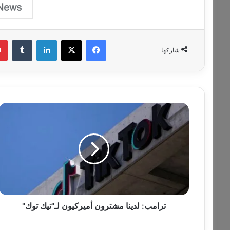
فيسبوك
‫X
لينكدإن
‏Tumblr
شاركها
ت
ر
ا
م
ب
:
ل
د
ي
ن
ترامب: لدينا مشترون أميركيون لـ"تيك توك"
ا
م