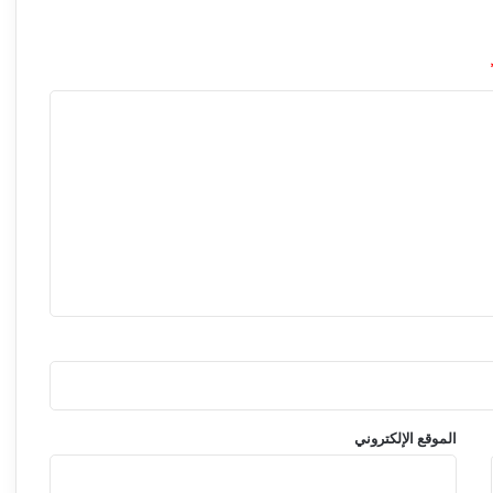
ا
ل
ت
و
ق
ع
ا
ت
ف
ي
ي
و
ل
ي
و
الموقع الإلكتروني