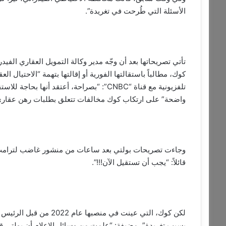
الأسئلة التي طُرحت في تغريدة”.
تأتي تصريحاتها بعد أن وجّه مدير وكالة التمويل العقاري الفيد
كوك، مطالباً باستقالتها الفورية أو إقالتها بتهمة “الاحتيال ا
تلفزيونية مع قناة “CNBC”: “بصراحة، أعتقد أ
واضحة” على ارتكاب كوك مخالفات تتعلق بطلبات رهن عقاري
وجاءت تصريحات بولتي بعد ساعات من منشور غاضب لترامب عل
قائلاً: “يجب أن تستقيل الآن!!!”.
لكن كوك، التي عينت في م
بسبب تغريدة”، مضيفة: “علمت من وسائل الإعلام أن بولتي قدم