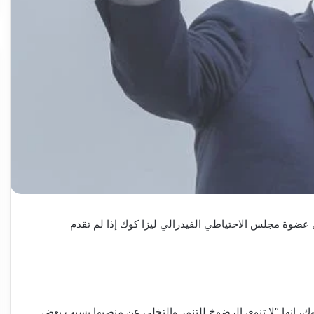
ل عضوة مجلس الاحتياطي الفيدرالي ليزا كوك إذا لم تقدم
، إنها “لا تنوي الرضوخ للتنمر والتخلي عن منصبها بسبب بعض