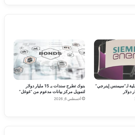
و
ا
ر
د
ا
ت
ا
ل
أ
م
ي
ر
ك
بنوك تطرح سندات بـ 15 مليار دولار
فصلية لـ”سيمنس إينرجي”
ي
لتمويل مركز بيانات مدعوم من “غوغل”
ة
أغسطس 6, 2026
ت
ت
ج
ا
و
ز