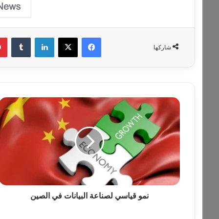
فيسبوك
‫X
لينكدإن
‏Tumblr
شاركها
ن
م
و
ق
ي
ا
س
ي
ل
ص
نمو قياسي لصناعة البيانات في الصين
ن
ا