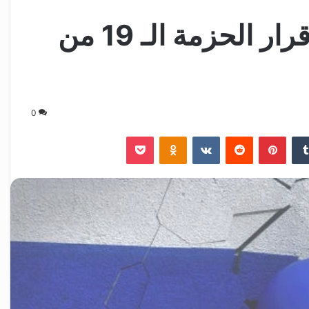
الاتحاد الأوروبي يتجه لإقرار الحزمة الـ 19 من
0
‏Tumblr
بينتيريست
‏Reddit
‏VKontakte
Odnoklassniki
‫Pocket