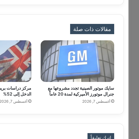
ع
ة
ا
ل
مقالات ذات صلة
ب
ي
ا
ن
ا
ت
ف
ي
ا
سايك موتور الصينية تجدد مشروعها مع
مركز دراسات بريط
ل
جنرال موتورز الأميركية لمدة 20 عاماً
الدخل إلى 52%
ص
أغسطس 7, 2026
أغسطس 7, 2026
ي
ن
اترك تعليقاً