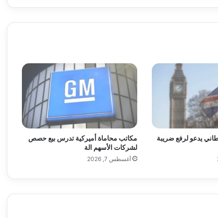
ق
ا
ل
ذ
ك
ا
ء
ا
ل
ا
ص
ط
ن
اني يدعو لرفع ضريبة
مكاتب محاماة أميركية تدرس بيع حصص
ا
لشركات الأسهم الة
ع
أغسطس 7, 2026
ي
ب
إ
ط
ل
ا