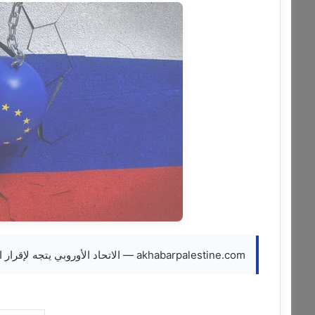
akhabarpalestine.com — الاتحاد الأوروبي يتجه لإقرار الحزمة الـ 19 من العقوبات على روسيا