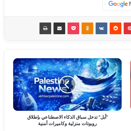
بينتيريست
‏Reddit
‏VKontakte
Odnoklassniki
‫Pocket
مشاركة عبر البريد
طباعة
"
أ
ب
ل
"
ت
د
خ
ل
س
"أبل" تدخل سباق الذكاء الاصطناعي بإطلاق
ب
روبوتات منزلية وكاميرات أمنية
ا