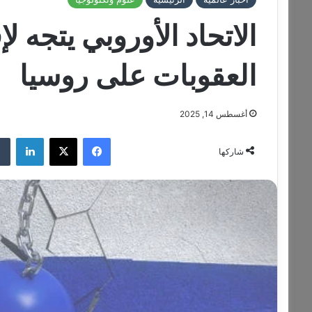
العقوبات على روسيا
أغسطس 14, 2025
فيسبوك
‫X
لينكدإن
شاركها