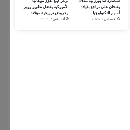
ستاندرد آند بورز وناسداك
برغر كينغ تعزز مبيعاتها
يفتحان على تراجع بقيادة
الأميركية بفضل تطوير ووبر
أسهم التكنولوجيا
وعروض ترويجية مؤقتة
أغسطس 7, 2026
أغسطس 7, 2026