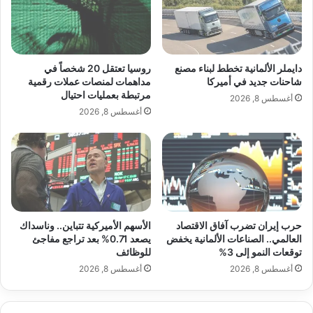
ل
ا
ا
ق
واحتاج نيبلر إلى عام كامل من أجل نقل
ق
ب
ت
و
المعدات الضخمة والقوالب إلى كمبوديا، فقط
ص
خ
دايملر الألمانية تخطط لبناء مصنع
روسيا تعتقل 20 شخصاً في
ا
ي
شاحنات جديد في أميركا
مداهمات لمنصات عملات رقمية
ليواجه رسومًا باهظة أخرى.
د
مرتبطة بعمليات احتيال
م
أغسطس 8, 2026
ا
ة
أغسطس 8, 2026
ل
ج
ر
د
و
اً
س
إ
ي
ذ
ا
ل
حرب إيران تضرب آفاق الاقتصاد
الأسهم الأميركية تتباين.. وناسداك
م
العالمي.. الصناعات الألمانية يخفض
يصعد 0.71% بعد تراجع مفاجئ
ت
توقعات النمو إلى 3%
للوظائف
ن
أغسطس 8, 2026
أغسطس 8, 2026
هِ
ا
ل