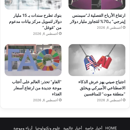
بنوك تطرح سندات بـ 15 مليار
ارتفاع الأرباح الفصلية لـ”سيمنس
دولار لتمويل مركز بيانات مدعوم
إينرجي” بـ70% لتتجاوز مليار دولار
من “غوغل”
أغسطس 6, 2026
أغسطس 6, 2026
اجتياح صيني يهز عرش الذكاء
“الفاو” تحذر: العالم على أعتاب
الاصطناعي الأميركي ويخلق
موجة جديدة من ارتفاع أسعار
“منطقة موت” للمنافسين
الغذاء
أغسطس 6, 2026
أغسطس 6, 2026
HOME
أخبار خاصة
أخبار عالمية
علوم وتكنولوجيا
أزياء وموضة