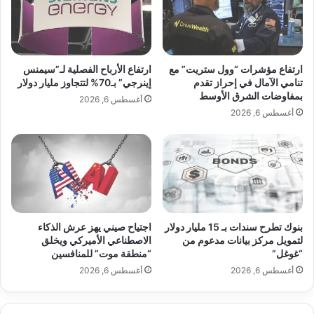
ك
ن
س
ت
ل
و
ا
سّ
وتابعت “نوضح مجددا الموقف الرسمي بأننا وبصرف النظر عن
ح
ع
ارتفاع مؤشرات “وول ستريت” مع
ارتفاع الأرباح الفصلية لـ”سيمنس
السياسات التي تعتمدها سول أو المقترحات التي تقدمها، لسنا
ح
ا
تنامي الآمال في إحراز تقدم
إينرجي” بـ70% لتتجاوز مليار دولار
مهتمين بها ولن نجلس مع كوريا الجنوبية ولا يوجد ما يمكن مناقشته”.
ر
بمفاوضات الشرق الأوسط
ن
أغسطس 6, 2026
ب
ت
أغسطس 6, 2026
"
ش
ا
ر
ه
ا
م
ن
بنوك تطرح سندات بـ 15 مليار دولار
اجتياح صيني يهز عرش الذكاء
أ
لتمويل مركز بيانات مدعوم من
الاصطناعي الأميركي ويخلق
و
“غوغل”
“منطقة موت” للمنافسين
ر
أغسطس 6, 2026
أغسطس 6, 2026
و
ب
ا