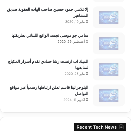
،
• آيس مينت، فريز مينت، سبيارمينت
إلاعلامي حمود حسين صاحب الهات العفوية صديق
ض
المشاهير
م
مايو 19, 2020
ن
• لايم، حمضيات، كرز، عنب، فواكه برية
خ
سامي جو موسى تجسد الواقع اللبناني بطريقتها
ط
أغسطس 29, 2020
• خوخ، مانغو، توت، وبطيخ
ة
ت
و
كل كيس من Rebel خالٍ من التبغ، الدخان،
الميك اب ارتست رشا حمادي تقدم أسرار المكياج
سّ
لمتابعيها
ع
والبصق، ويوفر تجربة نظيفة ومناسبة لأنماط
إ
مايو 25, 2020
ق
الحياة الحديثة.
ل
البلوجر لينا قاسم تعلن ارتباطها رسمياً عبر مواقع
ي
التواصل
م
حضور إلكتروني قوي على أشهر منصات
أكتوبر 11, 2024
ي
ة
التوصيل في لبنان:
ت
ش
Recent Tech News
• TOTERS Lebanon
م