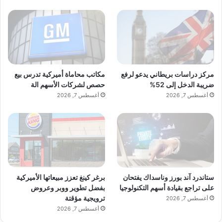
ل
ج
• PuffzoneLB
م
ي
ع
• SnusHub Lebanon
ق
ط
مركز دراسات بريطاني يدعو لرفع
مكاتب محاماة أميركية تدرس بيع
ا
توافر في أبرز متاجر البيع بالتجزئة:
ضريبة الدخل إلى 52%
حصص لشركات الأسهم الة
ع
أغسطس 7, 2026
أغسطس 7, 2026
ا
ت
• Carrefour
ا
ل
• Hibou Mart
ب
ي
ع
• متاجر 24/7
ب
ستاندرد آند بورز وناسداك يفتحان
برغر كينغ تعزز مبيعاتها الأميركية
ا
على تراجع بقيادة أسهم التكنولوجيا
بفضل تطوير ووبر وعروض
ل
ترويجية مؤقتة
أغسطس 7, 2026
• محطات TOTAL وMEDCO
ت
أغسطس 7, 2026
ج