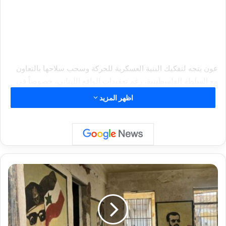
عون يتجه لتفكيك البنية العسكرية للحركة وسحب سلاحها بالتعاون
مع السلطة الفلسطينية، رغم تعقيدات الواقع اللبناني، خصوصاً في
ظل التشابك مع “الجماعة الإسلامية” ووجود “حزب الله”. بالتوازي،
اظهر المزيد
أغلقت سوريا مكاتب “حماس”، ووجه الأردن رسالة تحذير عبر تفكيك
خلية إخوانية. أما لبنان، فيسعى إلى دعم عربي ودولي لتحقيق هذا
المسار، وسط ترقب لزيارة مرتقبة للرئيس الفلسطيني محمود
عباس قد تتضمن إعلاناً عن سحب السلاح من المخيمات.
و
ز
ي
ر
ا
ل