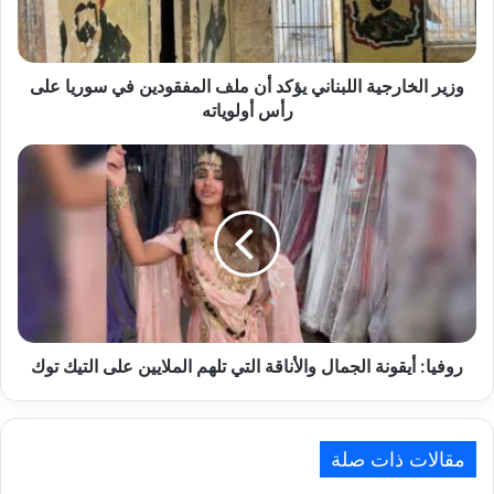
خ
ا
ر
ج
وزير الخارجية اللبناني يؤكد أن ملف المفقودين في سوريا على
ي
رأس أولوياته
ة
ا
ر
ل
و
ل
ف
ب
ي
ن
ا
ا
:
ن
أ
ي
ي
ي
ق
ؤ
و
روفيا: أيقونة الجمال والأناقة التي تلهم الملايين على التيك توك
ك
ن
د
ة
أ
ا
ن
ل
مقالات ذات صلة
م
ج