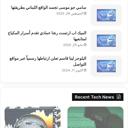
وعن المنافسة، علّق إبراهيم بثقة: “شدّوا
سامي جو موسى تجسد الواقع اللبناني بطريقتها
أغسطس 29, 2020
همّتكم، لأنكم بحاجة إلى عمل كبير لمنافسة
Golden TeaTox الذي أصبح اسمًا عالميًا بكل
الميك اب ارتست رشا حمادي تقدم أسرار المكياج
ما للكلمة من معنى. انطلقت الفكرة من لبنان،
لمتابعيها
مايو 25, 2020
واليوم نرى العالم يحاول تقليدنا، لكن يبقى
البلوجر لينا قاسم تعلن ارتباطها رسمياً عبر مواقع
الابتكار والتفرد سرّ نجاحنا.”
التواصل
أكتوبر 11, 2024
الالتزام بالمسؤولية الصحية
Recent Tech News