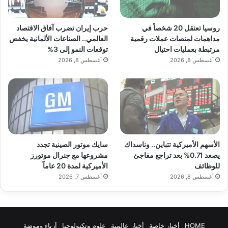
فيما يتعلق بالسلامة، يُباع الشاي بسعر 85
دولارًا أميركياً، مع التزام بعدم تسويقه للحوامل
روسيا تعتقل 20 شخصاً في
حرب إيران تضرب آفاق الاقتصاد
مداهمات لمنصات عملات رقمية
العالمي.. الصناعات الألمانية يخفض
أو من هم دون 15 عامًا، حرصًا على صحة
مرتبطة بعمليات احتيال
توقعات النمو إلى 3%
المستهلكين.
أغسطس 8, 2026
أغسطس 8, 2026
وأكمل:”نحن نؤمن بأن الصحة تأتي أولًا، ولهذا
نحرص على تقديم منتج لا يسبب أي آثار جانبية،
بل يمنح المستخدمين فوائد صحية حقيقية”.
الأسهم الأميركية تتباين.. وناسداك
سايك موتور الصينية تجدد
يصعد 0.71% بعد تراجع مفاجئ
مشروعها مع جنرال موتورز
وتابع: “تجري الشركة اختبارات منتظمة على
للوظائف
الأميركية لمدة 20 عاماً
أغسطس 8, 2026
أغسطس 7, 2026
مكوناتها لضمان جودتها وفعاليتها، مما يعزز ثقة
المستهلكين في المنتج”.
HOME
أخبار خاصة
أخبار عالمية
علوم وتكنولوجيا
أزياء وموضة