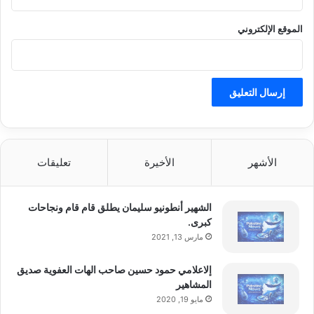
من روتينهم اليومي.
الموقع الإلكتروني
من
لبنان
إلى
العالمية
الأشهر
الأخيرة
تعليقات
منذ إطلاقه عام 2018، حقق الشاي مبيعات
قياسية تخطت الملايين في 2019، ليعود بقوة
الشهير أنطونيو سليمان يطلق قام قام ونجاحات
كبرى.
في الأشهر الأخيرة، خاصة مع تزايد الطلب
مارس 13, 2021
العالمي على المنتجات الطبيعية التي تدعم
إلاعلامي حمود حسين صاحب الهات العفوية صديق
المشاهير
الصحة العامة.
مايو 19, 2020