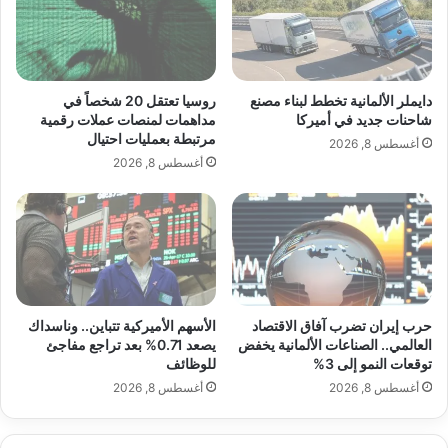
ف
ف
يجعل الشاي طبيعيًا 100% وخاليًا من أي آثار
ي
ر
ك
ع
جانبية”.
ت
ه
ر
ا
دايملر الألمانية تخطط لبناء مصنع
روسيا تعتقل 20 شخصاً في
و
ا
شاحنات جديد في أميركا
مداهمات لمنصات عملات رقمية
بالإضافة إلى ذلك، يتميز الشاي بمذاقه الفريد
ح
مرتبطة بعمليات احتيال
ل
أغسطس 8, 2026
أ
أغسطس 8, 2026
وسهولة إدراجه ضمن أي نظام غذائي صحي،
و
ل
مما يجعله خيارًا مثاليًا للراغبين في خسارة
ف
ي
الوزن بأسلوب صحي ومتوازن.
ب
ي
ر
حرب إيران تضرب آفاق الاقتصاد
الأسهم الأميركية تتباين.. وناسداك
و
العالمي.. الصناعات الألمانية يخفض
يصعد 0.71% بعد تراجع مفاجئ
ت
رحلة خسارة الوزن بتوازن طبيعي
توقعات النمو إلى 3%
للوظائف
ل
أغسطس 8, 2026
أغسطس 8, 2026
خ
د
م