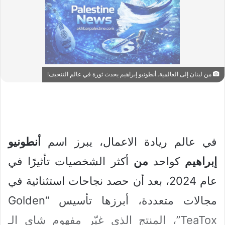
من لبنان إلى العالمية..أنطونيو إبراهيم يحدث ثورة في عالم التنحيف!
في عالم ريادة الاعمال، يبرز اسم
أنطونيو
إبراهيم
كواحد
من
أكثر الشخصيات تأثيرًا في
عام 2024، بعد أن حصد نجاحات استثنائية في
مجالات متعددة، أبرزها تأسيس “Golden
TeaTox”، المنتج الذي غيّر مفهوم شاي الـ