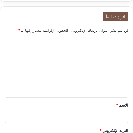
ل
ج
اترك تعليقاً
د
ي
لن يتم نشر عنوان بريدك الإلكتروني.
الحقول الإلزامية مشار إليها بـ
*
د
ة
ا
ل
A post shared by Classy Group Germany (@classygroup_com)
ت
ع
ل
ي
ق
*
الاسم
*
البريد الإلكتروني
*