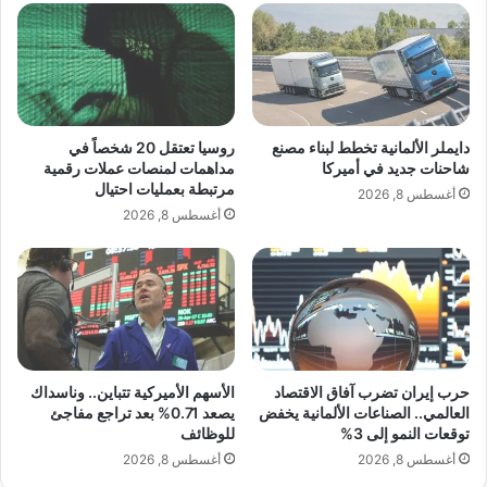
س
ب
ي
ة
ا
8
ر
م
ا
ل
ت
ي
و
و
دايملر الألمانية تخطط لبناء مصنع
روسيا تعتقل 20 شخصاً في
ا
ن
شاحنات جديد في أميركا
مداهمات لمنصات عملات رقمية
ل
مرتبطة بعمليات احتيال
م
أغسطس 8, 2026
س
ش
أغسطس 8, 2026
ا
ا
ع
ه
ا
د
ت
ة
ا
ب
ل
أ
ف
غ
حرب إيران تضرب آفاق الاقتصاد
الأسهم الأميركية تتباين.. وناسداك
ا
ن
العالمي.. الصناعات الألمانية يخفض
يصعد 0.71% بعد تراجع مفاجئ
خ
ي
View this post on Instagram
توقعات النمو إلى 3%
للوظائف
ر
ت
أغسطس 8, 2026
أغسطس 8, 2026
ة
ه
ا