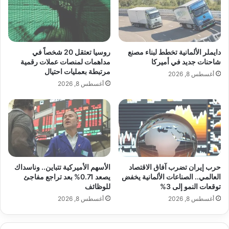
-المعادلة اصبحت: اذا حصل الاجتياح البري لقطاع غزة فلا ضمان
ي
ش
بعدم نشوب حرب تشمل الشرق الاوسط
ج
ه
ا
ا
ل
ا
البناء
ر
ل
دايملر الألمانية تخطط لبناء مصنع
روسيا تعتقل 20 شخصاً في
– مجزرة بايدن في المستشفى المعمداني: 500 شهيد لبدء تنفيذ
ق
ج
شاحنات جديد في أميركا
مداهمات لمنصات عملات رقمية
مخطط التهجير
م
مرتبطة بعمليات احتيال
ن
أغسطس 8, 2026
ي
و
-هنية يدعو… والشارع العربي يتحرّك… واليوم مؤتمر وزراء
أغسطس 8, 2026
ف
ب
الخارجية الإسلامي
ي
ا
-الخامنئي: لا يمكن إيقاف محور المقاومة إذا استمرّ القتل…
ا
ل
س
ل
وتصاعد في جبهة لبنان
ط
ب
ن
ن
الشرق الأوسط
ب
ا
– تبادل جديد للقصف على الحدود اللبنانية الإسرائيلية
حرب إيران تضرب آفاق الاقتصاد
الأسهم الأميركية تتباين.. وناسداك
و
ن
العالمي.. الصناعات الألمانية يخفض
يصعد 0.71% بعد تراجع مفاجئ
ل
ي
-مذبحة في مستشفى بغزة وإلغاء قمة الأردن الرباعية
توقعات النمو إلى 3%
للوظائف
…
أغسطس 8, 2026
أغسطس 8, 2026
ق
ا
ئ