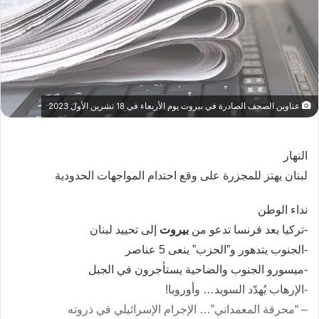
عناوين الصحف الصادرة في بيروت يوم الأربعاء في 18 تشرين الأول 2023
النهار
لبنان يهتز للمجزرة على وقع احتدام المواجهات الحدودية
نداء الوطن
-تركيا بعد فرنسا تدعو من
بيروت
إلى تحييد لبنان
-الجنوب يتدهور و”الحزب” ينعى 5 عناصر
-ميسورو الجنوب والضاحية يستأجرون في الجبل
-الإرهاب يُهدّد السويد… وأوروبا!
– “محرقة المعمداني”… الإجرام الإسرائيلي في ذروته